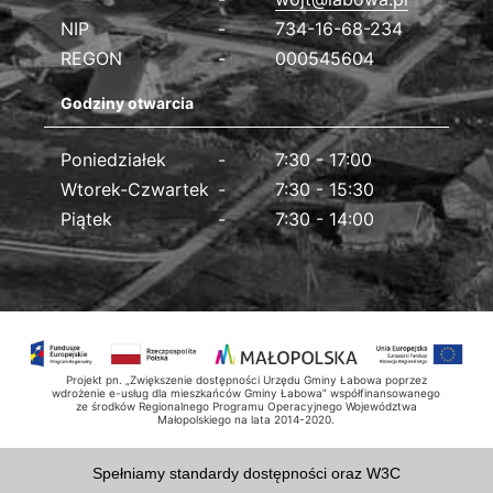
NIP
734-16-68-234
REGON
000545604
Godziny otwarcia
Poniedziałek
7:30 - 17:00
Wtorek-Czwartek
7:30 - 15:30
Piątek
7:30 - 14:00
Projekt pn. „Zwiększenie dostępności Urzędu Gminy Łabowa poprzez
wdrożenie e-usług dla mieszkańców Gminy Łabowa” współfinansowanego
ze środków Regionalnego Programu Operacyjnego Województwa
Małopolskiego na lata 2014-2020.
Spełniamy standardy dostępności oraz W3C