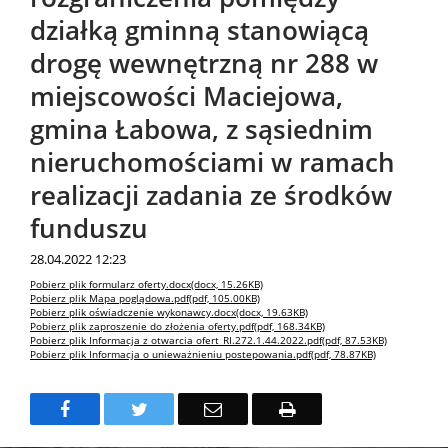
działką gminną stanowiącą
drogę wewnętrzną nr 288 w
miejscowości Maciejowa,
gmina Łabowa, z sąsiednim
nieruchomościami w ramach
realizacji zadania ze środków
funduszu
28.04.2022 12:23
Treść
Pobierz plik formularz oferty.docx(docx, 15.26KB)
Pobierz plik Mapa poglądowa.pdf(pdf, 105.00KB)
Pobierz plik oświadczenie wykonawcy.docx(docx, 19.63KB)
Pobierz plik zaproszenie do złożenia oferty.pdf(pdf, 168.34KB)
Pobierz plik Informacja z otwarcia ofert_RI.272.1.44.2022.pdf(pdf, 87.53KB)
Pobierz plik Informacja o unieważnieniu postepowania.pdf(pdf, 78.87KB)
Facebook
Twitter
Email
Drukuj