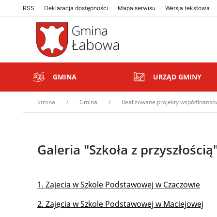
RSS
Deklaracja dostępności
Mapa serwisu
Wersja tekstowa
Gmina Łabowa. Zapraszamy serdecznie
Gmina Łabowa. Zapraszamy serdecznie
GMINA
URZĄD GMINY
Strona
Gmina
Realizowane projekty współfinans
Galeria "Szkoła z przyszłością
Treść
1. Zajecia w Szkole Podstawowej w Czaczowie
2. Zajęcia w Szkole Podstawowej w Maciejowej