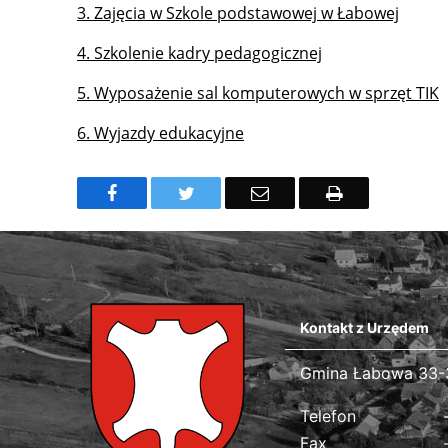
3. Zajęcia w Szkole podstawowej w Łabowej
4. Szkolenie kadry pedagogicznej
5. Wyposażenie sal komputerowych w sprzęt TIK
6. Wyjazdy edukacyjne
Facebook
Twitter
Email
Drukuj
Kontakt z Urzędem
Gmina Łabowa
Gmina Łabowa 33-
Dane kontaktowe
Telefon
Fax