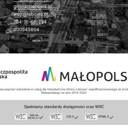
gmina@labowa.pl
wojt@labowa.pl
734-16-68-234
000545604
bowa poprzez wdrożenie e-usług dla mieszkańców Gminy Łabowa” współfinansowanego ze ś
Małopolskiego na lata 2014-2020.
Spełniamy standardy dostępności oraz W3C