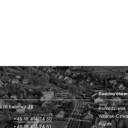
Godziny otwar
336 Łabowa 38
Poniedziałek
Wtorek-Czwa
+48 18 414 24 50
Piątek
+48 18 414 24 51