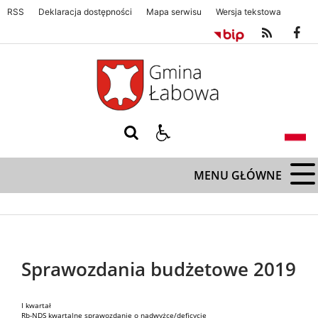
RSS
Deklaracja dostępności
Mapa serwisu
Wersja tekstowa
Gmina Łabowa. Zapraszamy serdecznie
Gmina Łabowa. Zapraszamy s
MENU GŁÓWNE
Sprawozdania budżetowe 2019
Treść
I kwartał
Rb-NDS kwartalne sprawozdanie o nadwyżce/deficycie