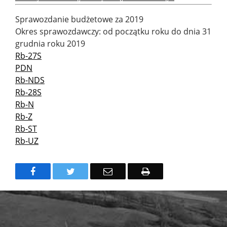
Sprawozdanie budżetowe za 2019
Okres sprawozdawczy: od początku roku do dnia 31
grudnia roku 2019
Rb-27S
PDN
Rb-NDS
Rb-28S
Rb-N
Rb-Z
Rb-ST
Rb-UZ
Facebook
Twitter
Email
Drukuj