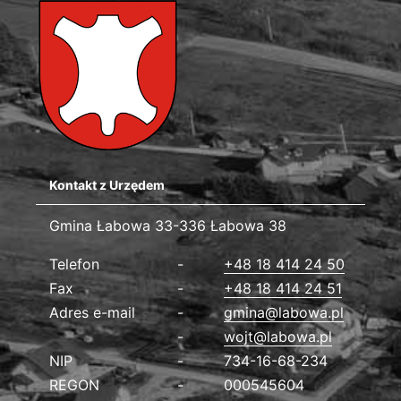
Kontakt z Urzędem
Gmina Łabowa
Gmina Łabowa 33-336 Łabowa 38
Dane kontaktowe
Telefon
+48 18 414 24 50
Fax
+48 18 414 24 51
Adres e-mail
gmina@labowa.pl
wojt@labowa.pl
NIP
734-16-68-234
REGON
000545604