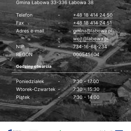
Gmina Łabowa
Gmina Łabowa 33-336 Łabowa 38
Dane kontaktowe
Telefon
+48 18 414 24 50
Fax
+48 18 414 24 51
Adres e-mail
gmina@labowa.pl
wojt@labowa.pl
NIP
734-16-68-234
REGON
000545604
Godziny otwarcia
Poniedziałek
7:30 - 17:00
Wtorek-Czwartek
7:30 - 15:30
Piątek
7:30 - 14:00