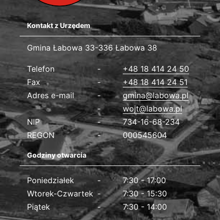
Kontakt z Urzędem
Gmina Łabowa
Gmina Łabowa 33-336 Łabowa 38
Dane kontaktowe
Telefon
+48 18 414 24 50
Fax
+48 18 414 24 51
Adres e-mail
gmina@labowa.pl
wojt@labowa.pl
NIP
734-16-68-234
REGON
000545604
Godziny otwarcia
Poniedziałek
7:30 - 17:00
Wtorek-Czwartek
7:30 - 15:30
Piątek
7:30 - 14:00