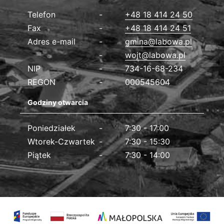
Dane kontaktowe
Telefon
+48 18 414 24 50
Fax
+48 18 414 24 51
Adres e-mail
gmina@labowa.pl
wojt@labowa.pl
NIP
734-16-68-234
REGON
000545604
Godziny otwarcia
Poniedziałek
7:30 - 17:00
Wtorek-Czwartek
7:30 - 15:30
Piątek
7:30 - 14:00