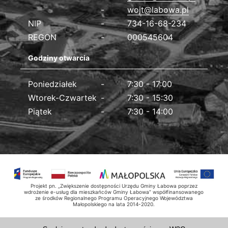
wojt@labowa.pl
NIP
734-16-68-234
REGON
000545604
Godziny otwarcia
Poniedziałek
7:30 - 17:00
Wtorek-Czwartek
7:30 - 15:30
Piątek
7:30 - 14:00
Projekt pn. „Zwiększenie dostępności Urzędu Gminy Łabowa poprzez
wdrożenie e-usług dla mieszkańców Gminy Łabowa” współfinansowanego
ze środków Regionalnego Programu Operacyjnego Województwa
Małopolskiego na lata 2014-2020.