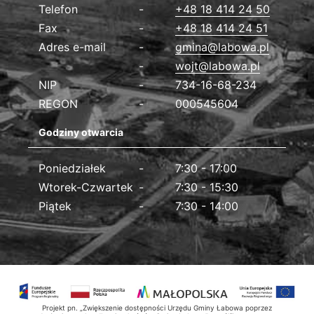
Dane kontaktowe
Telefon
+48 18 414 24 50
Fax
+48 18 414 24 51
Adres e-mail
gmina@labowa.pl
wojt@labowa.pl
NIP
734-16-68-234
REGON
000545604
Godziny otwarcia
Poniedziałek
7:30 - 17:00
Wtorek-Czwartek
7:30 - 15:30
Piątek
7:30 - 14:00
Projekt pn. „Zwiększenie dostępności Urzędu Gminy Łabowa poprzez