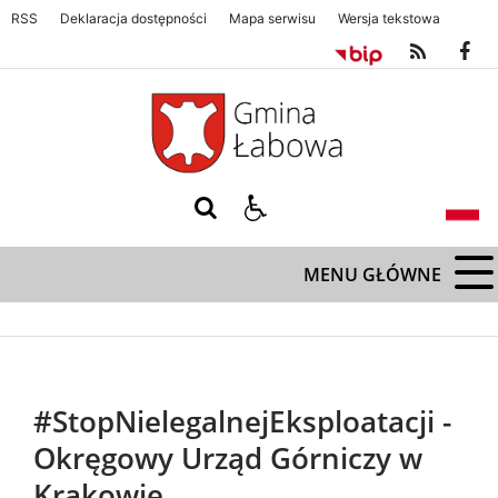
RSS
Deklaracja dostępności
Mapa serwisu
Wersja tekstowa
Gmina Łabowa. Zapraszamy serdecznie
Gmina Łabowa. Zapraszamy s
MENU GŁÓWNE
#StopNielegalnejEksploatacji -
Okręgowy Urząd Górniczy w
Krakowie