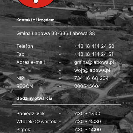
Kontakt z Urzędem
Gmina Łabowa
Gmina Łabowa 33-336 Łabowa 38
Dane kontaktowe
Telefon
+48 18 414 24 50
Fax
+48 18 414 24 51
Adres e-mail
gmina@labowa.pl
wojt@labowa.pl
NIP
734-16-68-234
REGON
000545604
Godziny otwarcia
Poniedziałek
7:30 - 17:00
Wtorek-Czwartek
7:30 - 15:30
Piątek
7:30 - 14:00