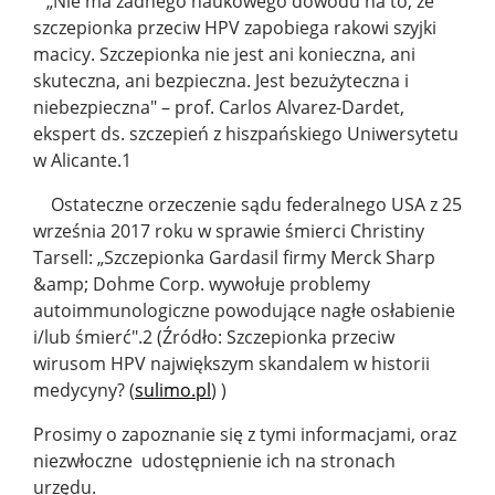
„Nie ma żadnego naukowego dowodu na to, że
szczepionka przeciw HPV zapobiega rakowi szyjki
macicy. Szczepionka nie jest ani konieczna, ani
skuteczna, ani bezpieczna. Jest bezużyteczna i
niebezpieczna" – prof. Carlos Alvarez-Dardet,
ekspert ds. szczepień z hiszpańskiego Uniwersytetu
w Alicante.1
Ostateczne orzeczenie sądu federalnego USA z 25
września 2017 roku w sprawie śmierci Christiny
Tarsell: „Szczepionka Gardasil firmy Merck Sharp
&amp; Dohme Corp. wywołuje problemy
autoimmunologiczne powodujące nagłe osłabienie
i/lub śmierć".2 (Źródło: Szczepionka przeciw
wirusom HPV największym skandalem w historii
medycyny? (
sulimo.pl
) )
Prosimy o zapoznanie się z tymi informacjami, oraz
niezwłoczne udostępnienie ich na stronach
urzędu.