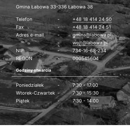
Gmina Łabowa
Gmina Łabowa 33-336 Łabowa 38
Dane kontaktowe
Telefon
+48 18 414 24 50
Fax
+48 18 414 24 51
Adres e-mail
gmina@labowa.pl
wojt@labowa.pl
NIP
734-16-68-234
REGON
000545604
Godziny otwarcia
Poniedziałek
7:30 - 17:00
Wtorek-Czwartek
7:30 - 15:30
Piątek
7:30 - 14:00