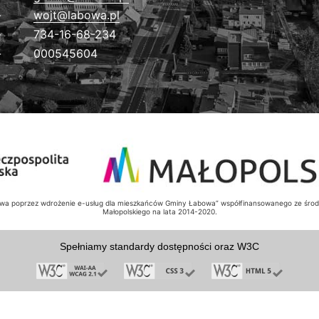
wojt@labowa.pl
734-16-68-234
000545604
bowa poprzez wdrożenie e-usług dla mieszkańców Gminy Łabowa” współfinansowanego ze ś
Małopolskiego na lata 2014-2020.
Spełniamy standardy dostępności oraz W3C