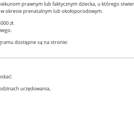
piekunom prawnym lub faktycznym dziecka, u którego stwier
łą w okresie prenatalnym lub okołoporodowym.
000 zł.
wego.
ramu dostępne są na stronie:
yskać:
odzinach urzędowania,