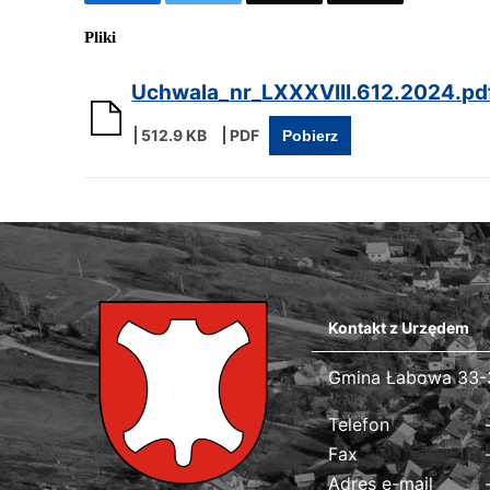
Pliki
Uchwala_nr_LXXXVIII.612.2024.pd
512.9 KB
Pobierz
Kontakt z Urzędem
Gmina Łabowa
Gmina Łabowa 33-
Dane kontaktowe
Telefon
Fax
Adres e-mail