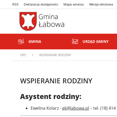
RSS
Deklaracja dostępności
Mapa serwisu
Wersja tekstowa
Gmina Łabowa. Zapraszamy serdecznie
Gmina Łabowa. Zapraszamy serdecznie
GMINA
URZĄD GMINY
OPS
WSPIERANIE RODZINY
WSPIERANIE RODZINY
Asystent rodziny:
Treść
Ewelina Kolarz -
ek@labowa.pl
– tel. (18) 414