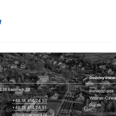
f
Godziny otwar
336 Łabowa 38
Poniedziałek
Wtorek-Czwa
+48 18 414 24 50
Piątek
+48 18 414 24 51
gmina@labowa.pl